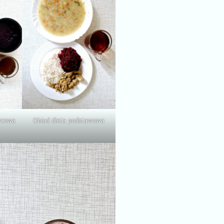
zycowa
Obiad dieta podstawowa