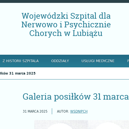
Wojewódzki Szpital dla
Nerwowo i Psychicznie
Chorych w Lubiążu
Z HISTORII SZPITALA
ODDZIAŁY
USŁUGI MEDYCZNE
iłków 31 marca 2025
Galeria posiłków 31 marc
31 MARCA 2025
AUTOR:
WSDNIPCH